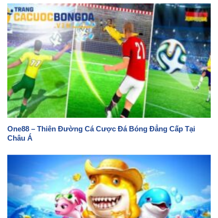
One88 – Thiên Đường Cá Cược Đá Bóng Đẳng Cấp Tại
Châu Á