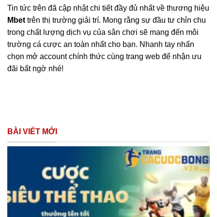
Tin tức trên đã cập nhật chi tiết đầy đủ nhất về thương hiệu
Mbet
trên thị trường giải trí. Mong rằng sự đầu tư chỉn chu
trong chất lượng dịch vụ của sân chơi sẽ mang đến môi
trường cá cược an toàn nhất cho bạn. Nhanh tay nhấn
chọn mở account chính thức cùng trang web để nhận ưu
đãi bất ngờ nhé!
BÀI VIẾT MỚI