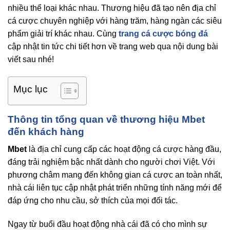
nhiều thể loại khác nhau. Thương hiệu đã tạo nên địa chỉ
cá cược chuyên nghiệp với hàng trăm, hàng ngàn các siêu
phẩm giải trí khác nhau. Cùng
trang cá cược bóng đá
cập nhật tin tức chi tiết hơn về trang web qua nội dung bài
viết sau nhé!
Mục lục
Thông tin tổng quan về thương hiệu Mbet
đến khách hàng
Mbet
là địa chỉ cung cấp các hoạt động cá cược hàng đầu,
đáng trải nghiệm bậc nhất dành cho người chơi Việt. Với
phương châm mang đến không gian cá cược an toàn nhất,
nhà cái liên tục cập nhật phát triển những tính năng mới để
đáp ứng cho nhu cầu, sở thích của mọi đối tác.
Ngay từ buổi đầu hoạt động nhà cái đã có cho mình sự