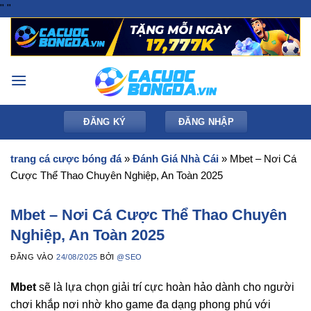
Bỏ
"
"
qua
nội
dung
ĐĂNG KÝ
ĐĂNG NHẬP
trang cá cược bóng đá
»
Đánh Giá Nhà Cái
»
Mbet – Nơi Cá
Cược Thể Thao Chuyên Nghiệp, An Toàn 2025
Mbet – Nơi Cá Cược Thể Thao Chuyên
Nghiệp, An Toàn 2025
ĐĂNG VÀO
24/08/2025
BỞI
@SEO
Mbet
sẽ là lựa chọn giải trí cực hoàn hảo dành cho người
chơi khắp nơi nhờ kho game đa dạng phong phú với