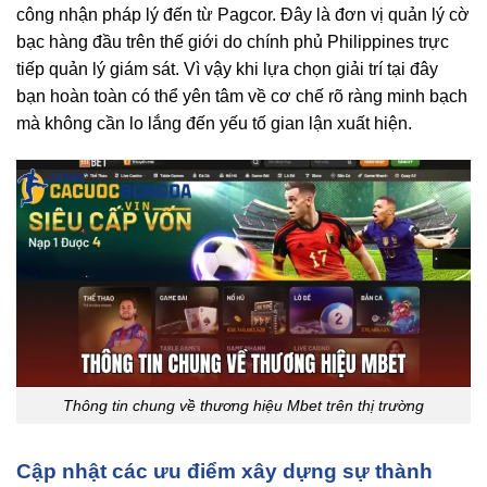
công nhận pháp lý đến từ Pagcor. Đây là đơn vị quản lý cờ
bạc hàng đầu trên thế giới do chính phủ Philippines trực
tiếp quản lý giám sát. Vì vậy khi lựa chọn giải trí tại đây
bạn hoàn toàn có thể yên tâm về cơ chế rõ ràng minh bạch
mà không cần lo lắng đến yếu tố gian lận xuất hiện.
Thông tin chung về thương hiệu Mbet trên thị trường
Cập nhật các ưu điểm xây dựng sự thành