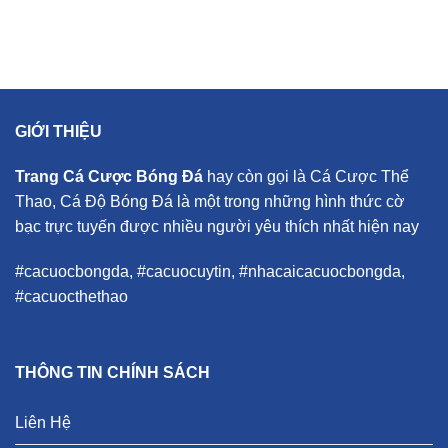
GIỚI THIỆU
Trang Cá Cược Bóng Đá
hay còn gọi là Cá Cược Thể
Thao, Cá Độ Bóng Đá là một trong những hình thức cờ
bạc trực tuyến được nhiều người yêu thích nhất hiện nay
#cacuocbongda, #cacuocuytin, #nhacaicacuocbongda,
#cacuocthethao
THÔNG TIN CHÍNH SÁCH
Liên Hệ