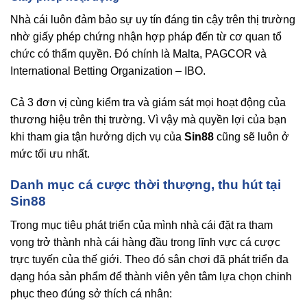
Nhà cái luôn đảm bảo sự uy tín đáng tin cậy trên thị trường
nhờ giấy phép chứng nhận hợp pháp đến từ cơ quan tổ
chức có thẩm quyền. Đó chính là Malta, PAGCOR và
International Betting Organization – IBO.
Cả 3 đơn vị cùng kiểm tra và giám sát mọi hoạt động của
thương hiệu trên thị trường. Vì vậy mà quyền lợi của bạn
khi tham gia tận hưởng dịch vụ của
Sin88
cũng sẽ luôn ở
mức tối ưu nhất.
Danh mục cá cược thời thượng, thu hút tại
Sin88
Trong mục tiêu phát triển của mình nhà cái đặt ra tham
vọng trở thành nhà cái hàng đầu trong lĩnh vực cá cược
trực tuyến của thế giới. Theo đó sân chơi đã phát triển đa
dạng hóa sản phẩm để thành viên yên tâm lựa chọn chinh
phục theo đúng sở thích cá nhân: