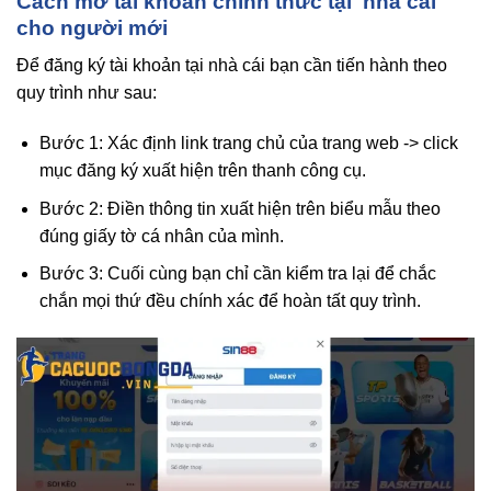
Cách mở tài khoản chính thức tại nhà cái
cho người mới
Để đăng ký tài khoản tại nhà cái bạn cần tiến hành theo
quy trình như sau:
Bước 1: Xác định link trang chủ của trang web -> click
mục đăng ký xuất hiện trên thanh công cụ.
Bước 2: Điền thông tin xuất hiện trên biểu mẫu theo
đúng giấy tờ cá nhân của mình.
Bước 3: Cuối cùng bạn chỉ cần kiểm tra lại để chắc
chắn mọi thứ đều chính xác để hoàn tất quy trình.