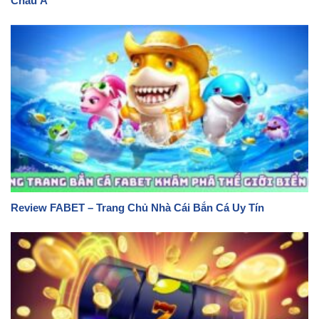
Châu Á
Review FABET – Trang Chủ Nhà Cái Bắn Cá Uy Tín