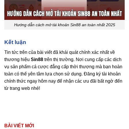
Hướng dẫn cách mở tài khoản Sin88 an toàn nhất 2025
Kết luận
Tin tức trên của bài viết đã khái quát chính xác nhất về
thương hiệu
Sin88
trên thị trường. Nơi cung cấp các dịch
vụ sản phẩm cá cược đẳng cấp thời thượng mà bạn hoàn
toàn có thể yên tâm lựa chọn sử dụng. Đăng ký tài khoản
chính thức ngay hôm nay để nhận các ưu đãi bất ngờ đến
từ trang web nhé!
BÀI VIẾT MỚI