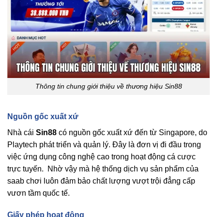
Thông tin chung giới thiệu về thương hiệu Sin88
Nguồn gốc xuất xứ
Nhà cái
Sin88
có nguồn gốc xuất xứ đến từ Singapore, do
Playtech phát triển và quản lý. Đây là đơn vị đi đầu trong
việc ứng dụng công nghệ cao trong hoạt động cá cược
trực tuyến. Nhờ vậy mà hệ thống dịch vụ sản phẩm của
saab chơi luôn đảm bảo chất lượng vượt trội đẳng cấp
vươn tầm quốc tế.
Giấy phép hoạt động